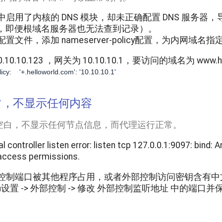
置中启用了内核的
DNS
模块，却未正确配置 DNS 服务器
开，即便根域名服务器也无法查到记录）。
改配置文件，添加
nameserver-policy
配置，为内网域名指定
0.10.10.123
，网关为
10.10.10.1
，要访问的域名为
www.h
cy:    '+.helloworld.com': '10.10.10.1'
常，不显示任何内容
空白，不显示任何节点信息，而代理运行正常。
al controller listen error: listen tcp 127.0.0.1:9097: bin
 access permissions.
部控制端口被其他程序占用，或者外部控制访问密钥含有中
sh设置
->
外部控制
-> 修改
外部控制监听地址
中的端口并