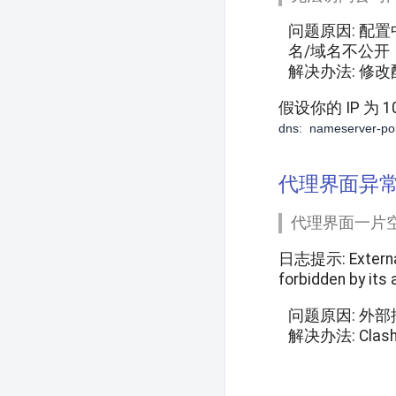
问题原因: 配
名/域名不公
解决办法: 修
假设你的 IP 为
1
dns:  nameserver-poli
代理界面异
代理界面一片
日志提示:
Extern
forbidden by its
问题原因: 外
解决办法:
Cla