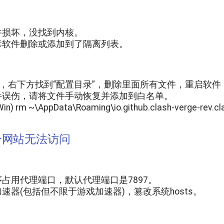
件损坏，没找到内核。
毒软件删除或添加到了隔离列表。
”，右下方找到“配置目录”，删除里面所有文件，重启软
件误伤，请将文件手动恢复并添加到白名单。
Win
)
rm ~\AppData\Roaming\io.github.clash-verge-rev.cla
分网站无法访问
序占用代理端口，默认代理端口是
7897
。
速器(包括但不限于游戏加速器)，篡改系统
hosts
。