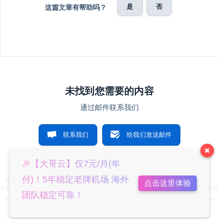
是
否
这篇文章有帮助吗？
未找到您需要的内容
通过邮件联系我们
联系我们
给我们发送邮件
✖
🎉【大哥云】仅7元/月(年
付)！5年稳定老牌机场 海外
Clash使用教程
Clash设置全局代理教程
Clash更新订阅教程
Clash for Android 使用教程程
点击这里体验
Clash for Android 设置全局代理教程
Shadowrocket iOS 使用教程
ClashX 使用教程
ClashX 更
团队稳定可靠！
新订阅教程
免费APPID账号
© 2023 大哥云教程合集